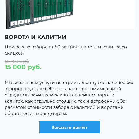
ВОРОТА И КАЛИТКИ
П
При заказе забора от 50 метров, ворота и калитка со
П
скидкой
с
13 400 руб.
С
15 000 руб.
С
С
Мы оказываем услуги по строительству металлических
заборов под ключ. Это означает что помимо самой
С
ограды мы занимаемся изготовлением ворот и
калиток, как отдельно стоящих, так и встроенных. За
С
расчетом стоимости забора с калиткой и воротами
,
д
обратитесь к менеджерам.
и
р
Заказать расчет
с