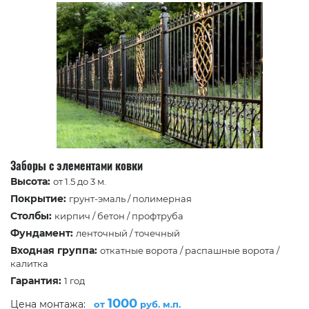
Заборы с элементами ковки
Высота:
от 1.5 до 3 м.
Покрытие:
грунт-эмаль / полимерная
Столбы:
кирпич / бетон / профтруба
Фундамент:
ленточный / точечный
Входная группа:
откатные ворота / распашные ворота /
калитка
Гарантия:
1 год
1000
Цена монтажа:
от
руб. м.п.